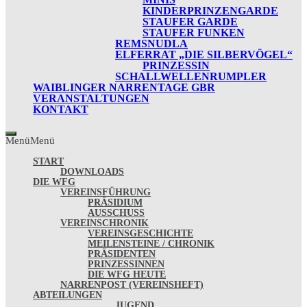
KINDERPRINZENGARDE
STAUFER GARDE
STAUFER FUNKEN
REMSNUDLA
ELFERRAT „DIE SILBERVÖGEL“
PRINZESSIN
SCHALLWELLENRUMPLER
WAIBLINGER NARRENTAGE GBR
VERANSTALTUNGEN
KONTAKT
Menü
Menü
START
DOWNLOADS
DIE WFG
VEREINSFÜHRUNG
PRÄSIDIUM
AUSSCHUSS
VEREINSCHRONIK
VEREINSGESCHICHTE
MEILENSTEINE / CHRONIK
PRÄSIDENTEN
PRINZESSINNEN
DIE WFG HEUTE
NARRENPOST (VEREINSHEFT)
ABTEILUNGEN
JUGEND