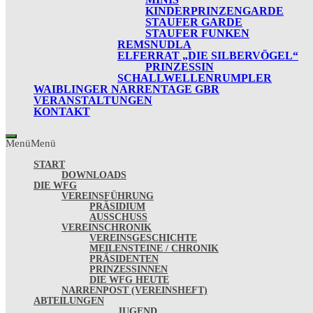
KINDERPRINZENGARDE
STAUFER GARDE
STAUFER FUNKEN
REMSNUDLA
ELFERRAT „DIE SILBERVÖGEL“
PRINZESSIN
SCHALLWELLENRUMPLER
WAIBLINGER NARRENTAGE GBR
VERANSTALTUNGEN
KONTAKT
Menü
Menü
START
DOWNLOADS
DIE WFG
VEREINSFÜHRUNG
PRÄSIDIUM
AUSSCHUSS
VEREINSCHRONIK
VEREINSGESCHICHTE
MEILENSTEINE / CHRONIK
PRÄSIDENTEN
PRINZESSINNEN
DIE WFG HEUTE
NARRENPOST (VEREINSHEFT)
ABTEILUNGEN
JUGEND