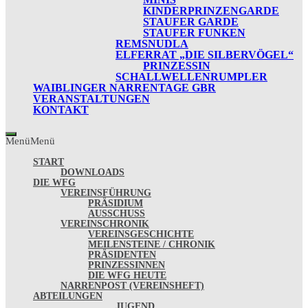
KINDERPRINZENGARDE
STAUFER GARDE
STAUFER FUNKEN
REMSNUDLA
ELFERRAT „DIE SILBERVÖGEL“
PRINZESSIN
SCHALLWELLENRUMPLER
WAIBLINGER NARRENTAGE GBR
VERANSTALTUNGEN
KONTAKT
Menü
Menü
START
DOWNLOADS
DIE WFG
VEREINSFÜHRUNG
PRÄSIDIUM
AUSSCHUSS
VEREINSCHRONIK
VEREINSGESCHICHTE
MEILENSTEINE / CHRONIK
PRÄSIDENTEN
PRINZESSINNEN
DIE WFG HEUTE
NARRENPOST (VEREINSHEFT)
ABTEILUNGEN
JUGEND