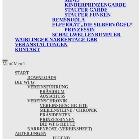
KINDERPRINZENGARDE
STAUFER GARDE
STAUFER FUNKEN
REMSNUDLA
ELFERRAT „DIE SILBERVÖGEL“
PRINZESSIN
SCHALLWELLENRUMPLER
WAIBLINGER NARRENTAGE GBR
VERANSTALTUNGEN
KONTAKT
Menü
Menü
START
DOWNLOADS
DIE WFG
VEREINSFÜHRUNG
PRÄSIDIUM
AUSSCHUSS
VEREINSCHRONIK
VEREINSGESCHICHTE
MEILENSTEINE / CHRONIK
PRÄSIDENTEN
PRINZESSINNEN
DIE WFG HEUTE
NARRENPOST (VEREINSHEFT)
ABTEILUNGEN
JUGEND