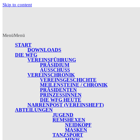
Skip to content
Menü
Menü
START
DOWNLOADS
DIE WFG
VEREINSFÜHRUNG
PRÄSIDIUM
AUSSCHUSS
VEREINSCHRONIK
VEREINSGESCHICHTE
MEILENSTEINE / CHRONIK
PRÄSIDENTEN
PRINZESSINNEN
DIE WFG HEUTE
NARRENPOST (VEREINSHEFT)
ABTEILUNGEN
JUGEND
REMSHEXEN
NEIDKOPF
MASKEN
TANZSPORT
MINIS