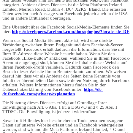
Auf dieser Website sind Elemente des sozialen Netzwerks Facebook
integriert. Anbieter dieses Dienstes ist die Meta Platforms Ireland
Limited, Merrion Road, Dublin 4, D04 X2K5, Irland. Die erfassten
Daten werden nach Aussage von Facebook jedoch auch in die USA
und in andere Drittländer übertragen.
Eine Übersicht über die Facebook Social-Media-Elemente finden Sie
hier:
https://developers.facebook.com/docs/plugins/?locale=de_DE
.
Wenn das Social-Media-Element aktiv ist, wird eine direkte
Verbindung zwischen Ihrem Endgerät und dem Facebook-Server
hergestellt. Facebook erhält dadurch die Information, dass Sie mit
Ihrer IP-Adresse diese Website besucht haben. Wenn Sie den
Facebook „Like-Button“ anklicken, während Sie in Ihrem Facebook-
Account eingeloggt sind, können Sie die Inhalte dieser Website auf
Ihrem Facebook-Profil verlinken. Dadurch kann Facebook den
Besuch dieser Website Ihrem Benutzerkonto zuordnen. Wir weisen
darauf hin, dass wir als Anbieter der Seiten keine Kenntnis vom
Inhalt der übermittelten Daten sowie deren Nutzung durch Facebook
erhalten. Weitere Informationen hierzu finden Sie in der
Datenschutzerklärung von Facebook unter:
https://de-
de.facebook.com/privacy/explanation
.
Die Nutzung dieses Dienstes erfolgt auf Grundlage Ihrer
Einwilligung nach Art. 6 Abs. 1 lit. a DSGVO und § 25 Abs. 1
TTDSG. Die Einwilligung ist jederzeit widerrufbar.
Soweit mit Hilfe des hier beschriebenen Tools personenbezogene
Daten auf unserer Website erfasst und an Facebook weitergeleitet
werden, sind wir und die Meta Platforms Ireland Limited, 4 Grand