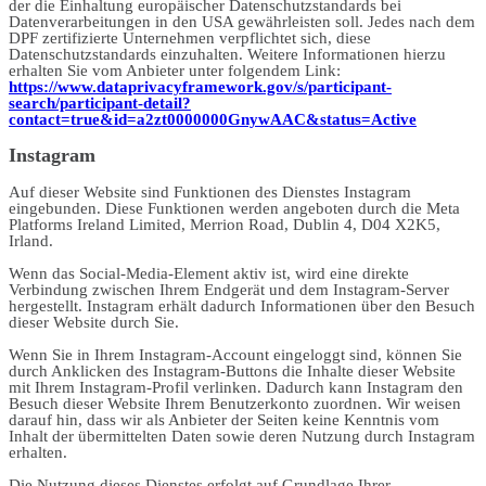
der die Einhaltung europäischer Datenschutzstandards bei
Datenverarbeitungen in den USA gewährleisten soll. Jedes nach dem
DPF zertifizierte Unternehmen verpflichtet sich, diese
Datenschutzstandards einzuhalten. Weitere Informationen hierzu
erhalten Sie vom Anbieter unter folgendem Link:
https://www.dataprivacyframework.gov/s/participant-
search/participant-detail?
contact=true&id=a2zt0000000GnywAAC&status=Active
Instagram
Auf dieser Website sind Funktionen des Dienstes Instagram
eingebunden. Diese Funktionen werden angeboten durch die Meta
Platforms Ireland Limited, Merrion Road, Dublin 4, D04 X2K5,
Irland.
Wenn das Social-Media-Element aktiv ist, wird eine direkte
Verbindung zwischen Ihrem Endgerät und dem Instagram-Server
hergestellt. Instagram erhält dadurch Informationen über den Besuch
dieser Website durch Sie.
Wenn Sie in Ihrem Instagram-Account eingeloggt sind, können Sie
durch Anklicken des Instagram-Buttons die Inhalte dieser Website
mit Ihrem Instagram-Profil verlinken. Dadurch kann Instagram den
Besuch dieser Website Ihrem Benutzerkonto zuordnen. Wir weisen
darauf hin, dass wir als Anbieter der Seiten keine Kenntnis vom
Inhalt der übermittelten Daten sowie deren Nutzung durch Instagram
erhalten.
Die Nutzung dieses Dienstes erfolgt auf Grundlage Ihrer