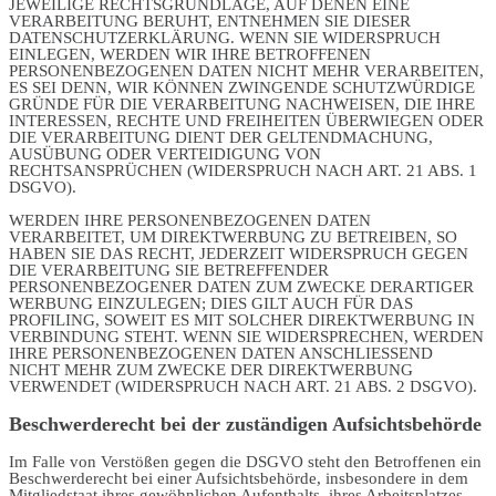
JEWEILIGE RECHTSGRUNDLAGE, AUF DENEN EINE
VERARBEITUNG BERUHT, ENTNEHMEN SIE DIESER
DATENSCHUTZERKLÄRUNG. WENN SIE WIDERSPRUCH
EINLEGEN, WERDEN WIR IHRE BETROFFENEN
PERSONENBEZOGENEN DATEN NICHT MEHR VERARBEITEN,
ES SEI DENN, WIR KÖNNEN ZWINGENDE SCHUTZWÜRDIGE
GRÜNDE FÜR DIE VERARBEITUNG NACHWEISEN, DIE IHRE
INTERESSEN, RECHTE UND FREIHEITEN ÜBERWIEGEN ODER
DIE VERARBEITUNG DIENT DER GELTENDMACHUNG,
AUSÜBUNG ODER VERTEIDIGUNG VON
RECHTSANSPRÜCHEN (WIDERSPRUCH NACH ART. 21 ABS. 1
DSGVO).
WERDEN IHRE PERSONENBEZOGENEN DATEN
VERARBEITET, UM DIREKTWERBUNG ZU BETREIBEN, SO
HABEN SIE DAS RECHT, JEDERZEIT WIDERSPRUCH GEGEN
DIE VERARBEITUNG SIE BETREFFENDER
PERSONENBEZOGENER DATEN ZUM ZWECKE DERARTIGER
WERBUNG EINZULEGEN; DIES GILT AUCH FÜR DAS
PROFILING, SOWEIT ES MIT SOLCHER DIREKTWERBUNG IN
VERBINDUNG STEHT. WENN SIE WIDERSPRECHEN, WERDEN
IHRE PERSONENBEZOGENEN DATEN ANSCHLIESSEND
NICHT MEHR ZUM ZWECKE DER DIREKTWERBUNG
VERWENDET (WIDERSPRUCH NACH ART. 21 ABS. 2 DSGVO).
Beschwerde­recht bei der zuständigen Aufsichts­behörde
Im Falle von Verstößen gegen die DSGVO steht den Betroffenen ein
Beschwerderecht bei einer Aufsichtsbehörde, insbesondere in dem
Mitgliedstaat ihres gewöhnlichen Aufenthalts, ihres Arbeitsplatzes