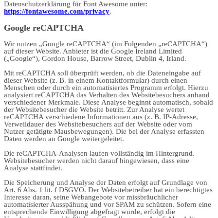
Datenschutzerklärung für Font Awesome unter:
https://fontawesome.com/privacy
.
Google reCAPTCHA
Wir nutzen „Google reCAPTCHA“ (im Folgenden „reCAPTCHA“)
auf dieser Website. Anbieter ist die Google Ireland Limited
(„Google“), Gordon House, Barrow Street, Dublin 4, Irland.
Mit reCAPTCHA soll überprüft werden, ob die Dateneingabe auf
dieser Website (z. B. in einem Kontaktformular) durch einen
Menschen oder durch ein automatisiertes Programm erfolgt. Hierzu
analysiert reCAPTCHA das Verhalten des Websitebesuchers anhand
verschiedener Merkmale. Diese Analyse beginnt automatisch, sobald
der Websitebesucher die Website betritt. Zur Analyse wertet
reCAPTCHA verschiedene Informationen aus (z. B. IP-Adresse,
Verweildauer des Websitebesuchers auf der Website oder vom
Nutzer getätigte Mausbewegungen). Die bei der Analyse erfassten
Daten werden an Google weitergeleitet.
Die reCAPTCHA-Analysen laufen vollständig im Hintergrund.
Websitebesucher werden nicht darauf hingewiesen, dass eine
Analyse stattfindet.
Die Speicherung und Analyse der Daten erfolgt auf Grundlage von
Art. 6 Abs. 1 lit. f DSGVO. Der Websitebetreiber hat ein berechtigtes
Interesse daran, seine Webangebote vor missbräuchlicher
automatisierter Ausspähung und vor SPAM zu schützen. Sofern eine
entsprechende Einwilligung abgefragt wurde, erfolgt die