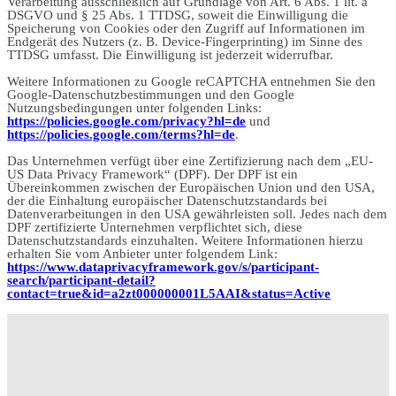
Verarbeitung ausschließlich auf Grundlage von Art. 6 Abs. 1 lit. a
DSGVO und § 25 Abs. 1 TTDSG, soweit die Einwilligung die
Speicherung von Cookies oder den Zugriff auf Informationen im
Endgerät des Nutzers (z. B. Device-Fingerprinting) im Sinne des
TTDSG umfasst. Die Einwilligung ist jederzeit widerrufbar.
Weitere Informationen zu Google reCAPTCHA entnehmen Sie den
Google-Datenschutzbestimmungen und den Google
Nutzungsbedingungen unter folgenden Links:
https://policies.google.com/privacy?hl=de
und
https://policies.google.com/terms?hl=de
.
Das Unternehmen verfügt über eine Zertifizierung nach dem „EU-
US Data Privacy Framework“ (DPF). Der DPF ist ein
Übereinkommen zwischen der Europäischen Union und den USA,
der die Einhaltung europäischer Datenschutzstandards bei
Datenverarbeitungen in den USA gewährleisten soll. Jedes nach dem
DPF zertifizierte Unternehmen verpflichtet sich, diese
Datenschutzstandards einzuhalten. Weitere Informationen hierzu
erhalten Sie vom Anbieter unter folgendem Link:
https://www.dataprivacyframework.gov/s/participant-
search/participant-detail?
contact=true&id=a2zt000000001L5AAI&status=Active