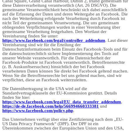
Canal Square, Grand Canal Harbour, Dublin 2, Irland gemeinsam für
diese Datenverarbeitung verantwortlich (Art. 26 DSGVO). Die
gemeinsame Verantwortlichkeit beschränkt sich dabei ausschließlich
auf die Erfassung der Daten und deren Weitergabe an Facebook. Die
nach der Weiterleitung erfolgende Verarbeitung durch Facebook ist
nicht Teil der gemeinsamen Verantwortung. Die uns gemeinsam
obliegenden Verpflichtungen wurden in einer Vereinbarung über
gemeinsame Verarbeitung festgehalten. Den Wortlaut der
Vereinbarung finden Sie unter:
https://www.facebook.com/legal/controller_addendum
. Laut dieser
Vereinbarung sind wir für die Erteilung der
Datenschutzinformationen beim Einsatz des Facebook-Tools und für
die datenschutzrechtlich sichere Implementierung des Tools auf
unserer Website verantwortlich. Für die Datensicherheit der
Facebook-Produkte ist Facebook verantwortlich. Betroffenenrechte
(z. B. Auskunftsersuchen) hinsichtlich der bei Facebook
verarbeiteten Daten können Sie direkt bei Facebook geltend machen.
Wenn Sie die Betroffenenrechte bei uns geltend machen, sind wir
verpflichtet, diese an Facebook weiterzuleiten.
Die Datenübertragung in die USA wird auf die
Standardvertragsklauseln der EU-Kommission gestützt. Details
finden Sie hier:
https://www.facebook.com/legal/EU_data_transfer_addendum
,
https://de-de.facebook.com/help/566994660333381
und
https://www.facebook.com/policy.php
.
Das Unternehmen verfügt über eine Zertifizierung nach dem „EU-
US Data Privacy Framework“ (DPF). Der DPF ist ein
Übereinkommen zwischen der Europäischen Union und den USA,