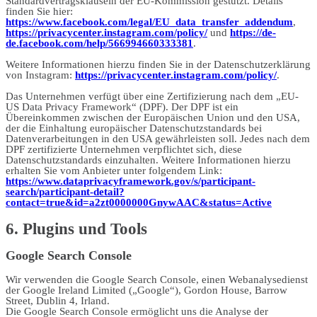
Standardvertragsklauseln der EU-Kommission gestützt. Details
finden Sie hier:
https://www.facebook.com/legal/EU_data_transfer_addendum
,
https://privacycenter.instagram.com/policy/
und
https://de-
de.facebook.com/help/566994660333381
.
Weitere Informationen hierzu finden Sie in der Datenschutzerklärung
von Instagram:
https://privacycenter.instagram.com/policy/
.
Das Unternehmen verfügt über eine Zertifizierung nach dem „EU-
US Data Privacy Framework“ (DPF). Der DPF ist ein
Übereinkommen zwischen der Europäischen Union und den USA,
der die Einhaltung europäischer Datenschutzstandards bei
Datenverarbeitungen in den USA gewährleisten soll. Jedes nach dem
DPF zertifizierte Unternehmen verpflichtet sich, diese
Datenschutzstandards einzuhalten. Weitere Informationen hierzu
erhalten Sie vom Anbieter unter folgendem Link:
https://www.dataprivacyframework.gov/s/participant-
search/participant-detail?
contact=true&id=a2zt0000000GnywAAC&status=Active
6. Plugins und Tools
Google Search Console
Wir verwenden die Google Search Console, einen Webanalysedienst
der Google Ireland Limited („Google“), Gordon House, Barrow
Street, Dublin 4, Irland.
Die Google Search Console ermöglicht uns die Analyse der