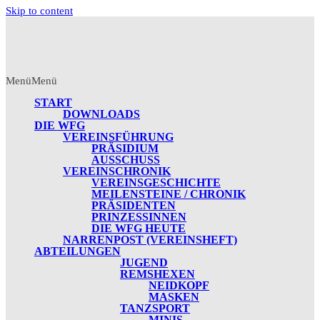
Skip to content
Menü
Menü
START
DOWNLOADS
DIE WFG
VEREINSFÜHRUNG
PRÄSIDIUM
AUSSCHUSS
VEREINSCHRONIK
VEREINSGESCHICHTE
MEILENSTEINE / CHRONIK
PRÄSIDENTEN
PRINZESSINNEN
DIE WFG HEUTE
NARRENPOST (VEREINSHEFT)
ABTEILUNGEN
JUGEND
REMSHEXEN
NEIDKOPF
MASKEN
TANZSPORT
MINIS