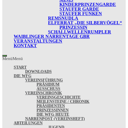
KINDERPRINZENGARDE
STAUFER GARDE
STAUFER FUNKEN
REMSNUDLA
ELFERRAT „DIE SILBERVÖGEL“
PRINZESSIN
SCHALLWELLENRUMPLER
WAIBLINGER NARRENTAGE GBR
VERANSTALTUNGEN
KONTAKT
Menü
Menü
START
DOWNLOADS
DIE WFG
VEREINSFÜHRUNG
PRÄSIDIUM
AUSSCHUSS
VEREINSCHRONIK
VEREINSGESCHICHTE
MEILENSTEINE / CHRONIK
PRÄSIDENTEN
PRINZESSINNEN
DIE WFG HEUTE
NARRENPOST (VEREINSHEFT)
ABTEILUNGEN
JUGEND