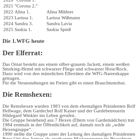
2020
"Corona 1."
2021
"Corona 2."
2022
Alina 1.
Alina Mildner
2023
Larissa 1.
Larissa Wißmann
2024
Sandra 3.
Sandra Lavia
2025
Saskia 1.
Saskia Spieß
Die 1.WFG heute
Der Elferrat:
Das Ornat besteht aus einem silber-grauem Jackett, einem weißen
Smoking-Hemd mit schwarzer Fliege und schwarzer Hose/Rock.
Dazu wird von den männlichen Elferräten die WFG-Narrenkappe
getragen.
Für die Veranstaltungen im Freien gibt es einen Brauchtumshut.
Die Remshexen:
Die Remshexen wurden 1983 von dem ehemaligen Präsidenten Rolf
Hellwage, dem Gardechef Rolf Kaiser und der Gardebetreuerin
Hildegard Winkler ins Leben gerufen.
Die Gruppe bestehend aus 7 Hexen (Eltern von Gardemädchen) trat
1984 erstmals in der Öffentlichkeit auf, damals noch als „wilde
Hexengruppe“.
1990 stellte die Gruppe unter der Leitung des damaligen Präsidenten
Peter Utri den Antrag als anerkannte Maskengruppe im Brauchtum