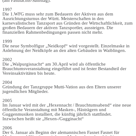
(am Fastnachts-Samstag).
1997
Die 1.WFG muss sehr zum Bedauern der Aktiven aus dem
Ausrichtungsturnus der Württ. Meisterschaften in den
karnevalistischen Tanzsport aus Gründen der Wirtschaftlichkeit, zum
großen Bedauern der aktiven Tanzsportler, aussteigen. Die
finanziellen Rahmenbedingungen passen nicht mehr.
1999
Die neue Symbolfigur „Neidkopf“ wird vorgestellt. Einzelmaske in
Anlehnung der Neidköpfe an den alten Gebäuden in Waiblingen.
2002
Die „Walpurgisnacht“ am 30.April wird als öffentliche
Brauchtumsveranstaltung eingeführt und ist fester Bestandteil der
Vereinsaktivitäten bis heute.
2004
Gründung der Tanzgruppe Mutti-Vation aus den Eltern unserer
jugendlichen Mitglieder.
2005
Im Januar wird mit der „Hexennacht / Brauchtumsabend“ eine neue
öffentliche Veranstaltung mit Masken-, Hästrägern und
Guggenmusiken installiert, die künftig jährlich stattfindet.
Inzwischen heißt sie „Hexen-/Gugginacht“
2006
Der 6. Januar als Beginn der alemannischen Fasnet Fasnet für