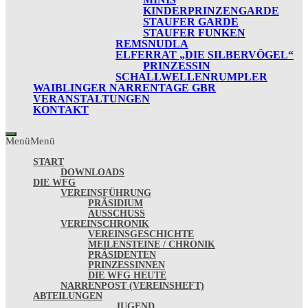
KINDERPRINZENGARDE
STAUFER GARDE
STAUFER FUNKEN
REMSNUDLA
ELFERRAT „DIE SILBERVÖGEL“
PRINZESSIN
SCHALLWELLENRUMPLER
WAIBLINGER NARRENTAGE GBR
VERANSTALTUNGEN
KONTAKT
Menü
Menü
START
DOWNLOADS
DIE WFG
VEREINSFÜHRUNG
PRÄSIDIUM
AUSSCHUSS
VEREINSCHRONIK
VEREINSGESCHICHTE
MEILENSTEINE / CHRONIK
PRÄSIDENTEN
PRINZESSINNEN
DIE WFG HEUTE
NARRENPOST (VEREINSHEFT)
ABTEILUNGEN
JUGEND