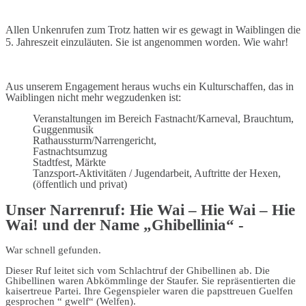
Allen Unkenrufen zum Trotz hatten wir es gewagt in Waiblingen die
5. Jahreszeit einzuläuten. Sie ist angenommen worden.
Wie wahr!
Aus unserem Engagement heraus wuchs ein Kulturschaffen, das in
Waiblingen nicht mehr wegzudenken ist:
Veranstaltungen im Bereich Fastnacht/Karneval, Brauchtum,
Guggenmusik
Rathaussturm/Narrengericht,
Fastnachtsumzug
Stadtfest, Märkte
Tanzsport-Aktivitäten / Jugendarbeit, Auftritte der Hexen,
(öffentlich und privat)
Unser Narrenruf: Hie Wai – Hie Wai – Hie
Wai! und der Name „Ghibellinia“ -
War schnell gefunden.
Dieser Ruf leitet sich vom Schlachtruf der Ghibellinen ab. Die
Ghibellinen waren Abkömmlinge der Staufer. Sie repräsentierten die
kaisertreue Partei. Ihre Gegenspieler waren die papsttreuen Guelfen
gesprochen “ gwelf“ (Welfen).