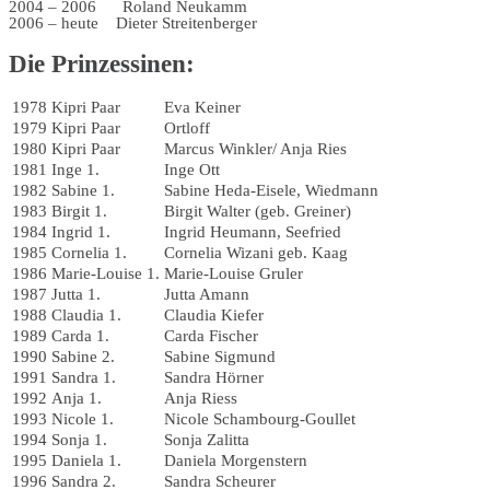
2004 – 2006 Roland Neukamm
2006 – heute Dieter Streitenberger
Die Prinzessinen:
1978
Kipri Paar
Eva Keiner
1979
Kipri Paar
Ortloff
1980
Kipri Paar
Marcus Winkler/ Anja Ries
1981
Inge 1.
Inge Ott
1982
Sabine 1.
Sabine Heda-Eisele, Wiedmann
1983
Birgit 1.
Birgit Walter (geb. Greiner)
1984
Ingrid 1.
Ingrid Heumann, Seefried
1985
Cornelia 1.
Cornelia Wizani geb. Kaag
1986
Marie-Louise 1.
Marie-Louise Gruler
1987
Jutta 1.
Jutta Amann
1988
Claudia 1.
Claudia Kiefer
1989
Carda 1.
Carda Fischer
1990
Sabine 2.
Sabine Sigmund
1991
Sandra 1.
Sandra Hörner
1992
Anja 1.
Anja Riess
1993
Nicole 1.
Nicole Schambourg-Goullet
1994
Sonja 1.
Sonja Zalitta
1995
Daniela 1.
Daniela Morgenstern
1996
Sandra 2.
Sandra Scheurer