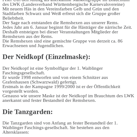
des LWK (Landesverband Württembergische Karnevalsvereine)
Mit neuem Häs in den Vereinsfarben Gelb und Grün und den
Stadtfarben Schwarz und Weiß erfreut sich die Gruppe großer
Beliebtheit.
Der Sage nach entstanden die Remshexen aus unserer Rems.
Jedes Jahr am 6. Januar beginnt für die Hästräger die närrische Zeit.
Deshalb entsteigen bei dieser Veranstaltungen Mitglieder der
Remshexen aus der Rems.
Die Remshexen sind eine gemischte Gruppe von derzeit ca. 86
Erwachsenen und Jugendlichen.
Der Neidkopf (Einzelmaske):
Der Neidkopf ist eine Symbolfigur der 1. Waiblinger
Faschingsgesellschaft.
Er wurde 1998 entworfen und von einem Schnitzer aus
Grafenhausen (Schwarzwald) gefertigt.
Erstmals in der Kampagne 1999/2000 ist er der Öffentlichkeit
vorgestellt worden.
Genauso wie unsere Maske ist der Neidkopf im Brauchtum des LWK
anerkannt und fester Bestandteil der Remshexen.
Die Tanzgarden:
Die Tanzgarden sind von Anfang an fester Bestandteil der 1.
Waiblinger Faschings-gesellschaft. Sie bestehen aus den
Altersklassen: