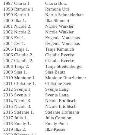
1997
Gloria 1.
Gloria Butz
1998
Ramona 1.
Ramona Utri
1999
Katrin 1.
Katrin Schneiderhan
2000
Ilka 1.
Ilka Simmert
2001
Nicole 2.
Nicole Winkler
2002
Nicole 2.
Nicole Winkler
2003
Evi 1.
Evgenia Voutsinas
2004
Evi 1.
Evgenia Voutsinas
2005
Tanja 1.
Tanja Kimmich
2006
Claudia 2.
Claudia Everke
2007
Claudia 2.
Claudia Everke
2008
Tanja 2.
Tanja Streitenberger
2009
Sina 1.
Sina Bautz
2010
Monique 1.
Monique Runzheimer
2011
Christine 1.
Christine Stein
2012
Svenja 1.
Svenja Lang
2013
Svenja 1.
Svenja Lang
2014
Nicole 3.
Nicole Ertolitsch
2015
Nicole 3.
Nicole Ertolitsch
2016
Stefanie 1.
Stefanie Hofmann
2017
Julia 1.
Julia Cottoloni
2018
Emely 1.
Emely Poch
2019
Ilka 2.
Ilka Kieser