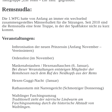
Tanzgruppe „Ein Team – Ein Tanz“ gegründet.
Remsnudla:
Die 1.WFG hatte von Anfang an immer ein wechselnd
zusammengestelltes Männerballett für die Sitzungen. Seit 2010 sind
die Remsnudla eine feste Truppe, in der der Spaßfaktor nicht zu kurz
kommt.
Veranstaltungen:
Inthronisation der neuen Prinzessin (Anfang November –
Vereinsintern)
Ordensfest (im November)
Maskenabstauben / Hexenauftauchen (6. Januar).
Bei dieser Veranstaltungen entsteigen Mitglieder der
Remshexen nach dem Ruf des Neidkopfs aus der Rems
Hexen-Guggi-Nacht (Januar)
Rathaussturm mit Narrengericht (Schmotziger Donnerstag)
Waiblinger Faschingsumzug
Traditionell zieht der närrische Lindwurm am
Faschingssamstag durch die historische Altstadt von
Waiblingen.