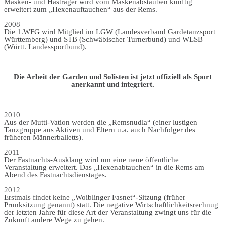
Masken- und Hästräger wird vom Maskenabstauben künftig
erweitert zum „Hexenauftauchen“ aus der Rems.
2008
Die 1.WFG wird Mitglied im LGW (Landesverband Gardetanzsport
Württemberg) und STB (Schwäbischer Turnerbund) und WLSB
(Württ. Landessportbund).
Die Arbeit der Garden und Solisten ist jetzt offiziell als Sport
anerkannt und integriert.
2010
Aus der Mutti-Vation werden die „Remsnudla“ (einer lustigen
Tanzgruppe aus Aktiven und Eltern u.a. auch Nachfolger des
früheren Männerballetts).
2011
Der Fastnachts-Ausklang wird um eine neue öffentliche
Veranstaltung erweitert. Das „Hexenabtauchen“ in die Rems am
Abend des Fastnachtsdienstages.
2012
Erstmals findet keine „Woiblinger Fasnet“-Sitzung (früher
Prunksitzung genannt) statt. Die negative Wirtschaftlichkeitsrechnug
der letzten Jahre für diese Art der Veranstaltung zwingt uns für die
Zukunft andere Wege zu gehen.