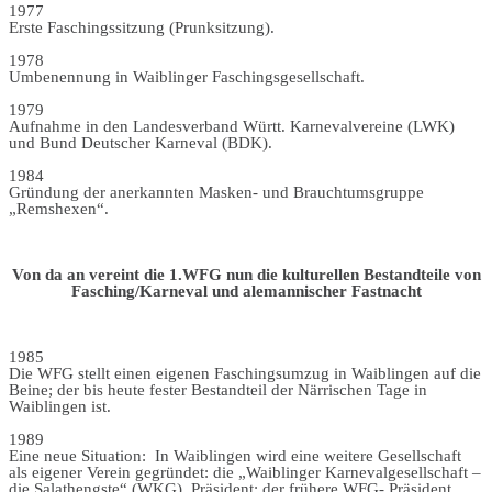
1977
Erste Faschingssitzung (Prunksitzung).
1978
Umbenennung in Waiblinger Faschingsgesellschaft.
1979
Aufnahme in den Landesverband Württ. Karnevalvereine (LWK)
und Bund Deutscher Karneval (BDK).
1984
Gründung der anerkannten Masken- und Brauchtumsgruppe
„Remshexen“.
Von da an vereint die 1.WFG nun die kulturellen Bestandteile von
Fasching/Karneval und alemannischer Fastnacht
1985
Die WFG stellt einen eigenen Faschingsumzug in Waiblingen auf die
Beine; der bis heute fester Bestandteil der Närrischen Tage in
Waiblingen ist.
1989
Eine neue Situation: In Waiblingen wird eine weitere Gesellschaft
als eigener Verein gegründet: die „Waiblinger Karnevalgesellschaft –
die Salathengste“ (WKG). Präsident: der frühere WFG- Präsident