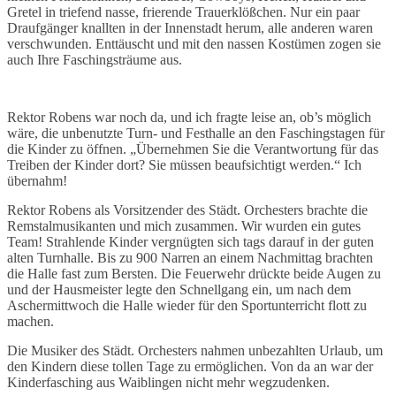
Gretel in triefend nasse, frierende Trauerklößchen. Nur ein paar
Draufgänger knallten in der Innenstadt herum, alle anderen waren
verschwunden. Enttäuscht und mit den nassen Kostümen zogen sie
auch Ihre Faschingsträume aus.
Rektor Robens war noch da, und ich fragte leise an, ob’s möglich
wäre, die unbenutzte Turn- und Festhalle an den Faschingstagen für
die Kinder zu öffnen. „Übernehmen Sie die Verantwortung für das
Treiben der Kinder dort? Sie müssen beaufsichtigt werden.“ Ich
übernahm!
Rektor Robens als Vorsitzender des Städt. Orchesters brachte die
Remstalmusikanten und mich zusammen. Wir wurden ein gutes
Team! Strahlende Kinder vergnügten sich tags darauf in der guten
alten Turnhalle. Bis zu 900 Narren an einem Nachmittag brachten
die Halle fast zum Bersten. Die Feuerwehr drückte beide Augen zu
und der Hausmeister legte den Schnellgang ein, um nach dem
Aschermittwoch die Halle wieder für den Sportunterricht flott zu
machen.
Die Musiker des Städt. Orchesters nahmen unbezahlten Urlaub, um
den Kindern diese tollen Tage zu ermöglichen. Von da an war der
Kinderfasching aus Waiblingen nicht mehr wegzudenken.