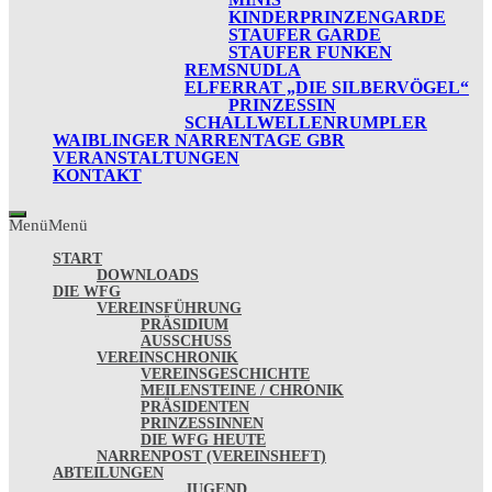
KINDERPRINZENGARDE
STAUFER GARDE
STAUFER FUNKEN
REMSNUDLA
ELFERRAT „DIE SILBERVÖGEL“
PRINZESSIN
SCHALLWELLENRUMPLER
WAIBLINGER NARRENTAGE GBR
VERANSTALTUNGEN
KONTAKT
Menü
Menü
START
DOWNLOADS
DIE WFG
VEREINSFÜHRUNG
PRÄSIDIUM
AUSSCHUSS
VEREINSCHRONIK
VEREINSGESCHICHTE
MEILENSTEINE / CHRONIK
PRÄSIDENTEN
PRINZESSINNEN
DIE WFG HEUTE
NARRENPOST (VEREINSHEFT)
ABTEILUNGEN
JUGEND