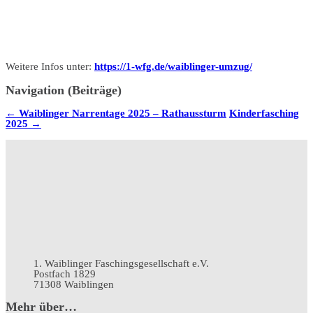
Weitere Infos unter:
https://1-wfg.de/waiblinger-umzug/
Navigation (Beiträge)
←
Waiblinger Narrentage 2025 – Rathaussturm
Kinderfasching
2025
→
1. Waiblinger Faschingsgesellschaft e.V.
Postfach 1829
71308 Waiblingen
Mehr über…