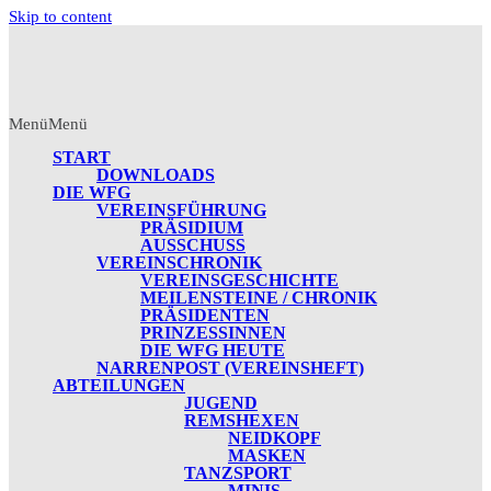
Skip to content
Menü
Menü
START
DOWNLOADS
DIE WFG
VEREINSFÜHRUNG
PRÄSIDIUM
AUSSCHUSS
VEREINSCHRONIK
VEREINSGESCHICHTE
MEILENSTEINE / CHRONIK
PRÄSIDENTEN
PRINZESSINNEN
DIE WFG HEUTE
NARRENPOST (VEREINSHEFT)
ABTEILUNGEN
JUGEND
REMSHEXEN
NEIDKOPF
MASKEN
TANZSPORT
MINIS