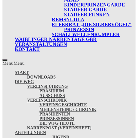
KINDERPRINZENGARDE
STAUFER GARDE
STAUFER FUNKEN
REMSNUDLA
ELFERRAT „DIE SILBERVÖGEL“
PRINZESSIN
SCHALLWELLENRUMPLER
WAIBLINGER NARRENTAGE GBR
VERANSTALTUNGEN
KONTAKT
Menü
Menü
START
DOWNLOADS
DIE WFG
VEREINSFÜHRUNG
PRÄSIDIUM
AUSSCHUSS
VEREINSCHRONIK
VEREINSGESCHICHTE
MEILENSTEINE / CHRONIK
PRÄSIDENTEN
PRINZESSINNEN
DIE WFG HEUTE
NARRENPOST (VEREINSHEFT)
ABTEILUNGEN
JUGEND