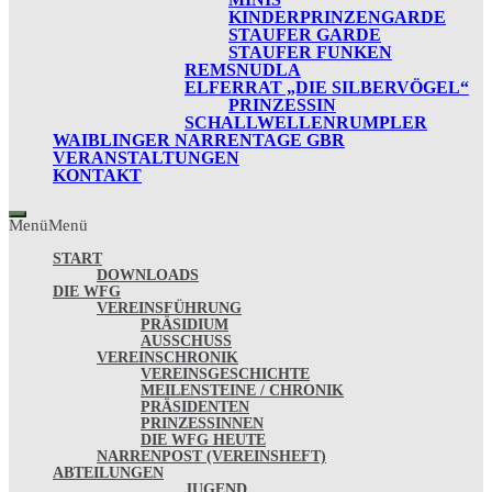
KINDERPRINZENGARDE
STAUFER GARDE
STAUFER FUNKEN
REMSNUDLA
ELFERRAT „DIE SILBERVÖGEL“
PRINZESSIN
SCHALLWELLENRUMPLER
WAIBLINGER NARRENTAGE GBR
VERANSTALTUNGEN
KONTAKT
Menü
Menü
START
DOWNLOADS
DIE WFG
VEREINSFÜHRUNG
PRÄSIDIUM
AUSSCHUSS
VEREINSCHRONIK
VEREINSGESCHICHTE
MEILENSTEINE / CHRONIK
PRÄSIDENTEN
PRINZESSINNEN
DIE WFG HEUTE
NARRENPOST (VEREINSHEFT)
ABTEILUNGEN
JUGEND