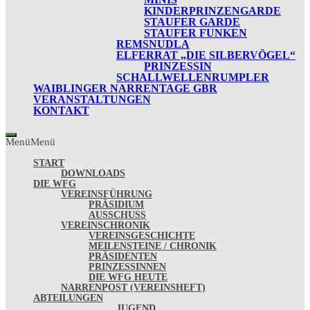
KINDERPRINZENGARDE
STAUFER GARDE
STAUFER FUNKEN
REMSNUDLA
ELFERRAT „DIE SILBERVÖGEL“
PRINZESSIN
SCHALLWELLENRUMPLER
WAIBLINGER NARRENTAGE GBR
VERANSTALTUNGEN
KONTAKT
Menü
Menü
START
DOWNLOADS
DIE WFG
VEREINSFÜHRUNG
PRÄSIDIUM
AUSSCHUSS
VEREINSCHRONIK
VEREINSGESCHICHTE
MEILENSTEINE / CHRONIK
PRÄSIDENTEN
PRINZESSINNEN
DIE WFG HEUTE
NARRENPOST (VEREINSHEFT)
ABTEILUNGEN
JUGEND