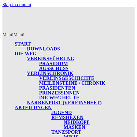
Skip to content
Menü
Menü
START
DOWNLOADS
DIE WFG
VEREINSFÜHRUNG
PRÄSIDIUM
AUSSCHUSS
VEREINSCHRONIK
VEREINSGESCHICHTE
MEILENSTEINE / CHRONIK
PRÄSIDENTEN
PRINZESSINNEN
DIE WFG HEUTE
NARRENPOST (VEREINSHEFT)
ABTEILUNGEN
JUGEND
REMSHEXEN
NEIDKOPF
MASKEN
TANZSPORT
MINIS