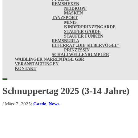
REMSHEXEN
NEIDKOPF
MASKEN
TANZSPORT
MINIS
KINDERPRINZENGARDE
STAUFER GARDE
STAUFER FUNKEN
REMSNUDLA
ELFERRAT „DIE SILBERVÖGEL“
PRINZESSIN
SCHALLWELLENRUMPLER
WAIBLINGER NARRENTAGE GBR
VERANSTALTUNGEN
KONTAKT
Schnuppertag 2025 (3-14 Jahre)
/
März 7, 2025
/
Garde
,
News