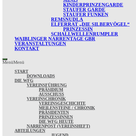
KINDERPRINZENGARDE
STAUFER GARDE
STAUFER FUNKEN
REMSNUDLA
ELFERRAT „DIE SILBERVÖGEL“
PRINZESSIN
SCHALLWELLENRUMPLER
WAIBLINGER NARRENTAGE GBR
VERANSTALTUNGEN
KONTAKT
Menü
Menü
START
DOWNLOADS
DIE WFG
VEREINSFÜHRUNG
PRÄSIDIUM
AUSSCHUSS
VEREINSCHRONIK
VEREINSGESCHICHTE
MEILENSTEINE / CHRONIK
PRÄSIDENTEN
PRINZESSINNEN
DIE WFG HEUTE
NARRENPOST (VEREINSHEFT)
ABTEILUNGEN
JUGEND