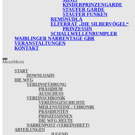
KINDERPRINZENGARDE
STAUFER GARDE
STAUFER FUNKEN
REMSNUDLA
ELFERRAT „DIE SILBERVÖGEL“
PRINZESSIN
SCHALLWELLENRUMPLER
WAIBLINGER NARRENTAGE GBR
VERANSTALTUNGEN
KONTAKT
Menü
Menü
START
DOWNLOADS
DIE WFG
VEREINSFÜHRUNG
PRÄSIDIUM
AUSSCHUSS
VEREINSCHRONIK
VEREINSGESCHICHTE
MEILENSTEINE / CHRONIK
PRÄSIDENTEN
PRINZESSINNEN
DIE WFG HEUTE
NARRENPOST (VEREINSHEFT)
ABTEILUNGEN
JUGEND