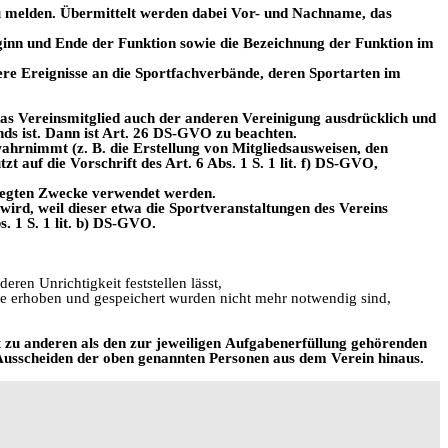
zu melden. Übermittelt werden dabei Vor- und Nachname, das
ginn und Ende der Funktion sowie die
Bezeichnung der Funktion im
re Ereignisse an die Sportfachverbände, deren Sportarten im
as Vereinsmitglied auch der anderen
Vereinigung ausdrücklich und
nds ist. Dann ist Art. 26 DS-GVO zu beachten.
wahrnimmt (z. B. die Erstellung von
Mitgliedsausweisen, den
 auf die Vorschrift des Art. 6 Abs. 1 S. 1 lit. f) DS-GVO,
gelegten Zwecke verwendet werden.
 wird, weil dieser etwa die Sportveranstaltungen des Vereins
s. 1 S. 1 lit. b) DS-GVO.
ren Unrichtigkeit feststellen lässt,
sie erhoben und gespeichert wurden nicht mehr notwendig sind,
zu anderen als den zur jeweiligen
Aufgabenerfüllung gehörenden
usscheiden der oben genannten Personen aus dem Verein hinaus.