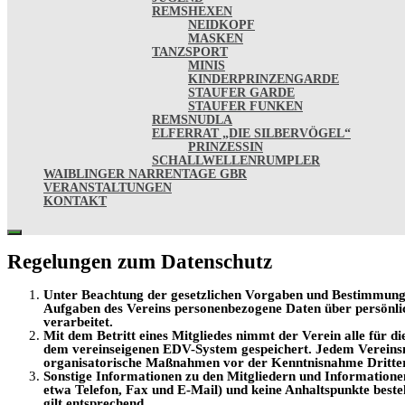
REMSHEXEN
NEIDKOPF
MASKEN
TANZSPORT
MINIS
KINDERPRINZENGARDE
STAUFER GARDE
STAUFER FUNKEN
REMSNUDLA
ELFERRAT „DIE SILBERVÖGEL“
PRINZESSIN
SCHALLWELLENRUMPLER
WAIBLINGER NARRENTAGE GBR
VERANSTALTUNGEN
KONTAKT
Regelungen zum Datenschutz
Unter Beachtung der gesetzlichen Vorgaben und Bestimmun
Aufgaben des Vereins personenbezogene Daten über
persönli
verarbeitet.
Mit dem Betritt eines Mitgliedes nimmt der Verein alle für di
dem vereinseigenen EDV-System gespeichert. Jedem
Vereins
organisatorische Maßnahmen vor der Kenntnisnahme Dritter
Sonstige Informationen zu den Mitgliedern und Informationen
etwa Telefon, Fax und E-Mail) und keine Anhaltspunkte besteh
gilt entsprechend.