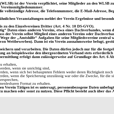
 (WLSB) ist der Verein
verpflichtet, seine Mitglieder an den WLSB 
Vereinsmitgliedsnummer.
ie vollständige Adresse, die Telefonnummer, die E-Mail-Adresse, Be
hnlichen Veranstaltungen meldet der Verein Ergebnisse und besonde
is zu den Einzelvereinen
Dritter (Art. 4 Nr. 10 DS-GVO).
tig“ Daten eines anderen
Vereins, etwa eines Dachverbandes, wenn d
dass der Verein selbst Mitglied eines anderen Vereins oder Dachverba
 Wege der „Amtshilfe“
Aufgaben für seine Mitgliedsvereine zentral 
on Wettbewerben). Dann ist ein Verein ausnahmsweise befugt, gestützt
peichern und verarbeiten. Die Daten dürfen jedoch nur für die fest
ttlung an beispielsweise den übergeordneten Verband stets erforderlich
übermittlung erfolgt dann zulässigerweise auf Grundlage des Art. 6 Ab
u erhalten,
werden, wenn sie unrichtig sind,
rden, wenn sich bei behaupteten Fehlern weder deren Richtigkeit noch de
werden, wenn die Speicherung unzulässig war oder die Zwecke, für die 
ersprechen,
inenlesbaren Format zu erhalten.
en Verein Tätigen ist es
untersagt, personenbezogene Daten unbefugt 
zu machen oder sonst zu nutzen. Diese Pflicht besteht auch über das
A