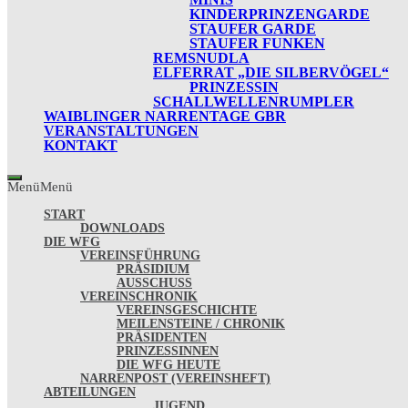
KINDERPRINZENGARDE
STAUFER GARDE
STAUFER FUNKEN
REMSNUDLA
ELFERRAT „DIE SILBERVÖGEL“
PRINZESSIN
SCHALLWELLENRUMPLER
WAIBLINGER NARRENTAGE GBR
VERANSTALTUNGEN
KONTAKT
Menü
Menü
START
DOWNLOADS
DIE WFG
VEREINSFÜHRUNG
PRÄSIDIUM
AUSSCHUSS
VEREINSCHRONIK
VEREINSGESCHICHTE
MEILENSTEINE / CHRONIK
PRÄSIDENTEN
PRINZESSINNEN
DIE WFG HEUTE
NARRENPOST (VEREINSHEFT)
ABTEILUNGEN
JUGEND