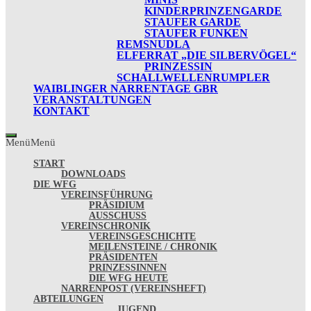
KINDERPRINZENGARDE
STAUFER GARDE
STAUFER FUNKEN
REMSNUDLA
ELFERRAT „DIE SILBERVÖGEL“
PRINZESSIN
SCHALLWELLENRUMPLER
WAIBLINGER NARRENTAGE GBR
VERANSTALTUNGEN
KONTAKT
Menü
Menü
START
DOWNLOADS
DIE WFG
VEREINSFÜHRUNG
PRÄSIDIUM
AUSSCHUSS
VEREINSCHRONIK
VEREINSGESCHICHTE
MEILENSTEINE / CHRONIK
PRÄSIDENTEN
PRINZESSINNEN
DIE WFG HEUTE
NARRENPOST (VEREINSHEFT)
ABTEILUNGEN
JUGEND