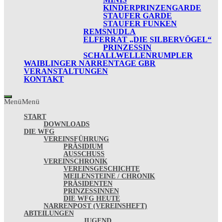
KINDERPRINZENGARDE
STAUFER GARDE
STAUFER FUNKEN
REMSNUDLA
ELFERRAT „DIE SILBERVÖGEL“
PRINZESSIN
SCHALLWELLENRUMPLER
WAIBLINGER NARRENTAGE GBR
VERANSTALTUNGEN
KONTAKT
Menü
Menü
START
DOWNLOADS
DIE WFG
VEREINSFÜHRUNG
PRÄSIDIUM
AUSSCHUSS
VEREINSCHRONIK
VEREINSGESCHICHTE
MEILENSTEINE / CHRONIK
PRÄSIDENTEN
PRINZESSINNEN
DIE WFG HEUTE
NARRENPOST (VEREINSHEFT)
ABTEILUNGEN
JUGEND