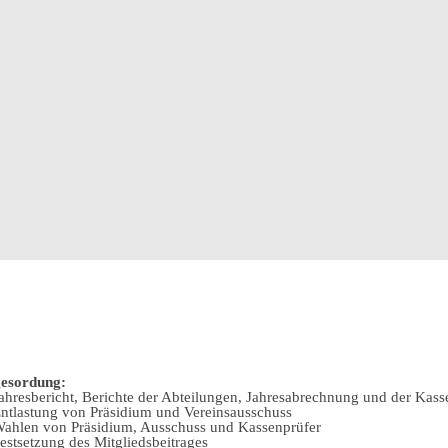
esordung:
Jahresbericht, Berichte der Abteilungen, Jahresabrechnung und der Kass
Entlastung von Präsidium und Vereinsausschuss
Wahlen von Präsidium, Ausschuss und Kassenprüfer
Festsetzung des Mitgliedsbeitrages