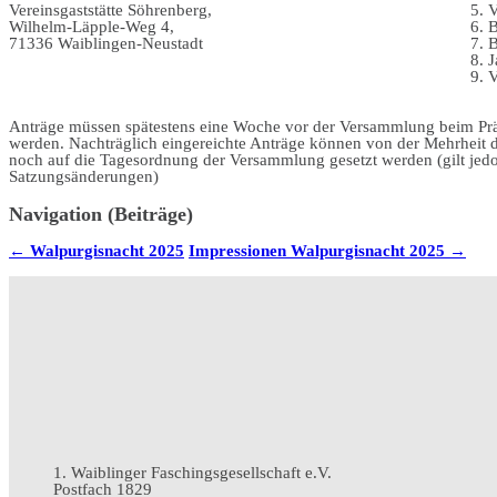
Vereinsgaststätte Söhrenberg,
5. 
Wilhelm-Läpple-Weg 4,
6. 
71336 Waiblingen-Neustadt
7. 
8. 
9. 
Anträge müssen spätestens eine Woche vor der Versammlung beim Prä
werden. Nachträglich eingereichte Anträge können von der Mehrheit 
noch auf die Tagesordnung der Versammlung gesetzt werden (gilt jedo
Satzungsänderungen)
Navigation (Beiträge)
←
Walpurgisnacht 2025
Impressionen Walpurgisnacht 2025
→
1. Waiblinger Faschingsgesellschaft e.V.
Postfach 1829