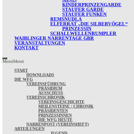
KINDERPRINZENGARDE
STAUFER GARDE
STAUFER FUNKEN
REMSNUDLA
ELFERRAT „DIE SILBERVÖGEL“
PRINZESSIN
SCHALLWELLENRUMPLER
WAIBLINGER NARRENTAGE GBR
VERANSTALTUNGEN
KONTAKT
Menü
Menü
START
DOWNLOADS
DIE WFG
VEREINSFÜHRUNG
PRÄSIDIUM
AUSSCHUSS
VEREINSCHRONIK
VEREINSGESCHICHTE
MEILENSTEINE / CHRONIK
PRÄSIDENTEN
PRINZESSINNEN
DIE WFG HEUTE
NARRENPOST (VEREINSHEFT)
ABTEILUNGEN
JUGEND