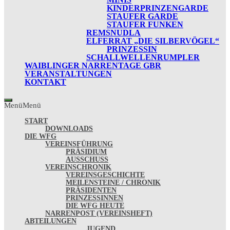
KINDERPRINZENGARDE
STAUFER GARDE
STAUFER FUNKEN
REMSNUDLA
ELFERRAT „DIE SILBERVÖGEL“
PRINZESSIN
SCHALLWELLENRUMPLER
WAIBLINGER NARRENTAGE GBR
VERANSTALTUNGEN
KONTAKT
Menü
Menü
START
DOWNLOADS
DIE WFG
VEREINSFÜHRUNG
PRÄSIDIUM
AUSSCHUSS
VEREINSCHRONIK
VEREINSGESCHICHTE
MEILENSTEINE / CHRONIK
PRÄSIDENTEN
PRINZESSINNEN
DIE WFG HEUTE
NARRENPOST (VEREINSHEFT)
ABTEILUNGEN
JUGEND