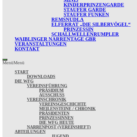
KINDERPRINZENGARDE
STAUFER GARDE
STAUFER FUNKEN
REMSNUDLA
ELFERRAT „DIE SILBERVÖGEL“
PRINZESSIN
SCHALLWELLENRUMPLER
WAIBLINGER NARRENTAGE GBR
VERANSTALTUNGEN
KONTAKT
Menü
Menü
START
DOWNLOADS
DIE WFG
VEREINSFÜHRUNG
PRÄSIDIUM
AUSSCHUSS
VEREINSCHRONIK
VEREINSGESCHICHTE
MEILENSTEINE / CHRONIK
PRÄSIDENTEN
PRINZESSINNEN
DIE WFG HEUTE
NARRENPOST (VEREINSHEFT)
ABTEILUNGEN
JUGEND