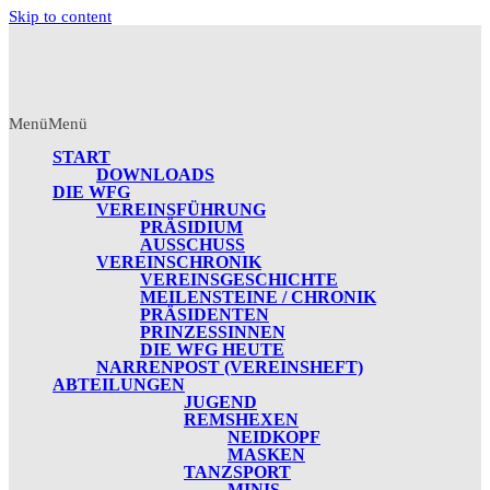
Skip to content
Menü
Menü
START
DOWNLOADS
DIE WFG
VEREINSFÜHRUNG
PRÄSIDIUM
AUSSCHUSS
VEREINSCHRONIK
VEREINSGESCHICHTE
MEILENSTEINE / CHRONIK
PRÄSIDENTEN
PRINZESSINNEN
DIE WFG HEUTE
NARRENPOST (VEREINSHEFT)
ABTEILUNGEN
JUGEND
REMSHEXEN
NEIDKOPF
MASKEN
TANZSPORT
MINIS