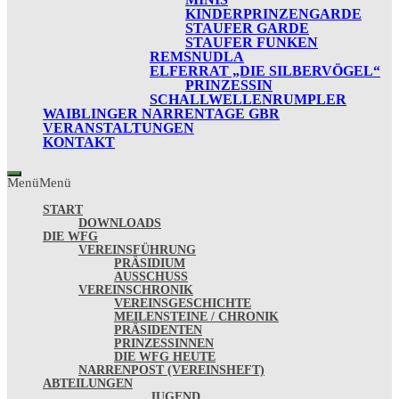
KINDERPRINZENGARDE
STAUFER GARDE
STAUFER FUNKEN
REMSNUDLA
ELFERRAT „DIE SILBERVÖGEL“
PRINZESSIN
SCHALLWELLENRUMPLER
WAIBLINGER NARRENTAGE GBR
VERANSTALTUNGEN
KONTAKT
Menü
Menü
START
DOWNLOADS
DIE WFG
VEREINSFÜHRUNG
PRÄSIDIUM
AUSSCHUSS
VEREINSCHRONIK
VEREINSGESCHICHTE
MEILENSTEINE / CHRONIK
PRÄSIDENTEN
PRINZESSINNEN
DIE WFG HEUTE
NARRENPOST (VEREINSHEFT)
ABTEILUNGEN
JUGEND